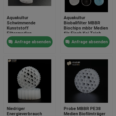
Fabrik-Ausflug
Aquakultur
Aquakultur
Schwimmende
Bioballfilter MBBR
Kunststoff
Biochips mbbr Medien
Qualitätskontrolle
Filtermedien
für Fisch Koi Teich
Anfrage absenden
Anfrage absenden
Treten Sie mit uns in Verbindung
Blog
Fordern Sie ein Zitat
MBBR-Filtermedien
Niedriger
Probe MBBR PE38
MBBR-Biomedien
Energieverbrauch
Medien Biofilmträger