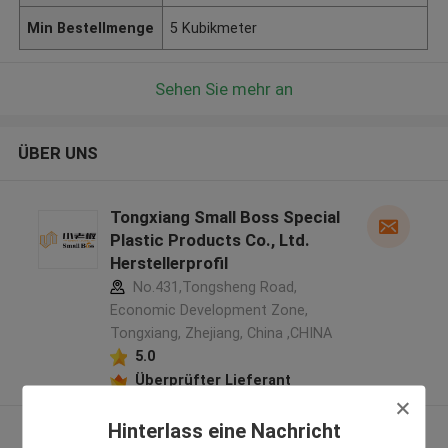
Min Bestellmenge
5 Kubikmeter
Sehen Sie mehr an
ÜBER UNS
Tongxiang Small Boss Special
Plastic Products Co., Ltd.
Herstellerprofil
No.431,Tongsheng Road,
Economic Development Zone,
Tongxiang, Zhejiang, China ,CHINA
5.0
Überprüfter Lieferant
Hinterlass eine Nachricht
Sehen Sie mehr an