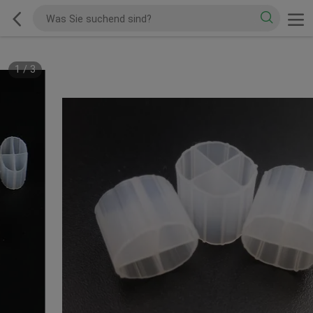
1
/
3