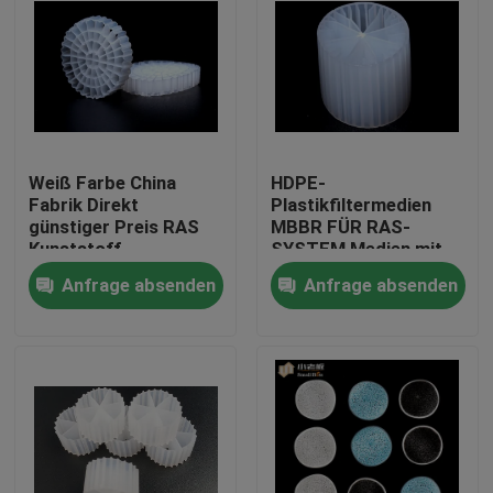
Weiß Farbe China
HDPE-
Fabrik Direkt
Plastikfiltermedien
günstiger Preis RAS
MBBR FÜR RAS-
Kunststoff
SYSTEM Medien mit
Filtermedien K5
langer Lebensdauer
Anfrage absenden
Anfrage absenden
Haus
Produkte
Über uns