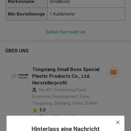
Markenname
Smallboss
Min Bestellmenge
1 Kubikmeter
Sehen Sie mehr an
ÜBER UNS
Tongxiang Small Boss Special
Plastic Products Co., Ltd.
Herstellerprofil
No.431,Tongsheng Road,
Economic Development Zone,
Tongxiang, Zhejiang, China ,CHINA
5.0
Überprüfter Lieferant
Hinterlass eine Nachricht