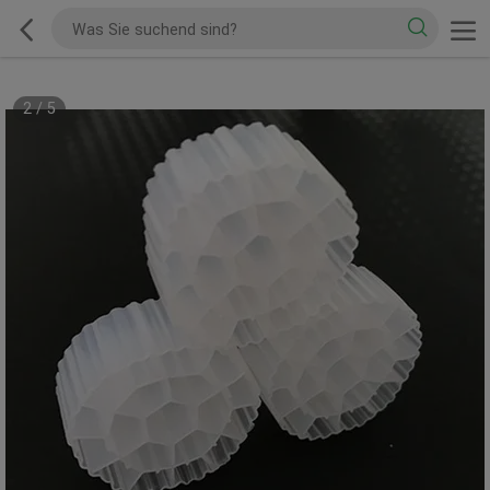
2
/
5