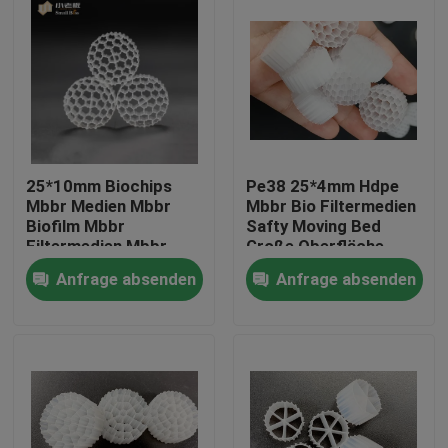
25*10mm Biochips
Pe38 25*4mm Hdpe
Mbbr Medien Mbbr
Mbbr Bio Filtermedien
Biofilm Mbbr
Safty Moving Bed
Filtermedien Mbbr
Große Oberfläche
Technologie
Anfrage absenden
Anfrage absenden
Haus
Produkte
Über uns