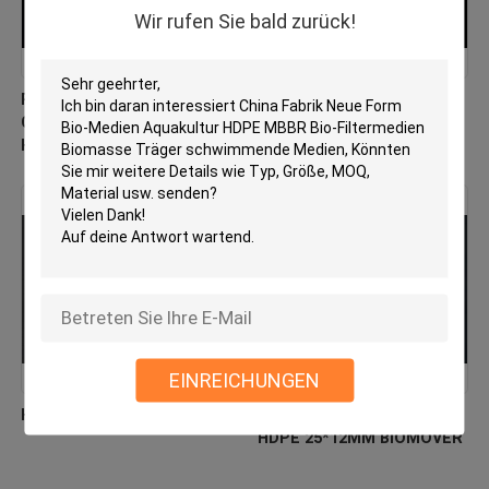
Wir rufen Sie bald zurück!
PE03 MBBR Bio Media
Jungfrau HDPE MBBR
China Hersteller Neues
Filtermedienfabrik direkt
Hdpe-Material Biomover
biologischer Beweger
EINREICHUNGEN
HDPE-Biozellfiltermedien
Flottende Filtermedien
HDPE 25*12MM BIOMOVER