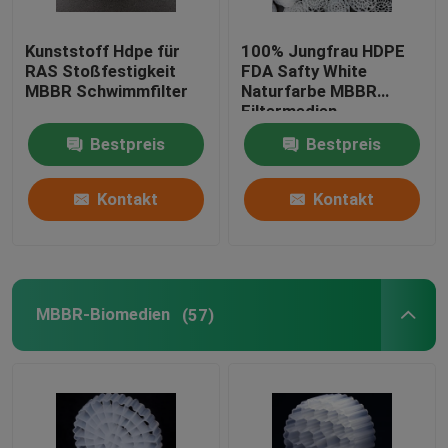
Biofiltermaterial
Kunststoff Hdpe für
100% Jungfrau HDPE
RAS Stoßfestigkeit
FDA Safty White
MBBR Schwimmfilter
Naturfarbe MBBR
MBBR-Träger
Filtermedien
Bestpreis
Bestpreis
mbbr Wasserbehandlung
Kontakt
Kontakt
Lamella Medium
Bioblockfiltermedien
MBBR-Biomedien
(57)
PVC-Blattstapel