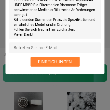
Kunststofffiltermedien
Schwebende Filtermedien
Biozellfiltermedien
ANDERE KATEGORIEN AUS UNS
K1 Filtermedien
EINREICHUNGEN
MBBR-Filtermedien
(82)
Biofilm-Reaktor mit Bewegungsbett
Kaldnes Filtermedien
BIO-Kugeln Filtermedien