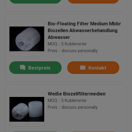
Bio-Floating Filter Medium Mbbr
Biozellen Abwasserbehandlung
K3 Kunststoff MBBR Filtermedien Wasseraufbereitung HDPE Bio Cel für Teiche
Abwasser
PE03 Biologische Abwasserbehandlung Technik MBBR Filtermedien PE Polymer Materail SBR Technologie
MOQ：5 Kubikmeter
Selbstreinigende Abwasserbehandlung MBBR Bio Media K1 Aquarienfilter
Preis：discuss personally
Jungfrau HDPE MBBR Filtermedienfabrik direkt biologischer Beweger
Bestpreis
Kontakt
11*7mm Natürliche Farbe und jungfräuliches HDPE Material MBBR Biofilmträger Hersteller
Natürliche Farbe MBBR Filtermedien Hohe Oberfläche 25 mm X 4 mm Größe
12*9mm MBBR Filtermedien mit natürlicher Farbe und jungfräulichem HDPE-Material
Haus
Weiße Biozellfiltermedien
Beliebte 11*7mm weiße Farbe und unberührtes HDPE-Material MBBR Biobälle für Aquarien
MOQ：5 Kubikmeter
Weiße Farbe MBBR Bio-Medien mit jungfräulichem HDPE-Material Aquarienfilter Abwasserbehandlung
Preis：discuss personally
Produkte
Hydrophiler MBBR Kunststofffiltermedium geringerer Energieverbrauch
Weiße Farbe MBBR Filtermedien K3 Bio Medien Gute Stoßbeständigkeit mit jungfräulichem HDPE
Schwarz jungfräulich HDPE Material MBBR Kunststoff Filtermedien für Aquarien 25mm X 12mm
Über uns