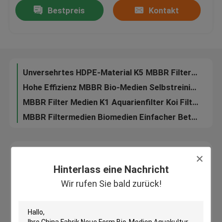
Bestpreis
Kontakt
große Oberfläche 25*4 mm und weiße, unberührte HDPE-Materie MBBR Biofilmmedien
15*15mm mit weißer Farbe und unbehandeltem HDPE-Material MBBR-Filtermedien für anaerobe Behälter
Fabrik-Ausflug
Unversehrtes HDPE-Material K5 MBBR Filtermedium mit guter Oberfläche und weißer Farbe
Hohe Effizienz MBBR Bio-Medien Selbstreinigung Diy Teich Biopipe Filtermedien
Qualitätskontrolle
MBBR Filter Medien K1 Aquarienfilter Koi Filter Weiß Farbe Langlebigkeit
MBBR Filtermedien Biomedien Einfacher Betrieb Wartung
Treten Sie mit uns in Verbindung
PE Stoßdicht Aquarien MBBR Filter Medien weiße Farbe fda Träger 11*7MM MBBR Biofilm Träger
Koi Teich Biozell Filter Medien Kunststoff Bio Medien 6 Löcher mit weißer Farbe und jungfräulichen HDPE
Blog
Fordern Sie ein Zitat
Hinterlass eine Nachricht
Hinterlass eine Nachricht
Wir rufen Sie bald zurück!
Wir rufen Sie bald zurück!
MBBR-Filtermedien
MBBR-Biomedien