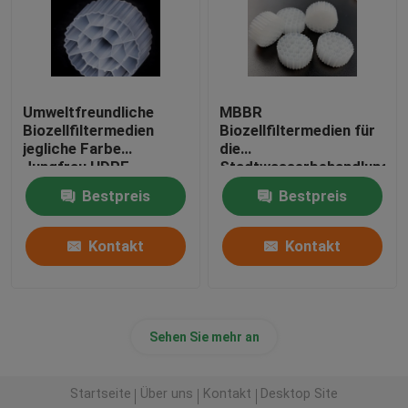
Umweltfreundliche
MBBR
Biozellfiltermedien
Biozellfiltermedien für
jegliche Farbe
die
Jungfrau HDPE
Stadtwasserbehandlung
Material Bio Kugeln
Bestpreis
Bestpreis
Kontakt
Kontakt
Sehen Sie mehr an
Startseite
Über uns
Kontakt
Desktop Site