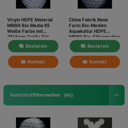
Virgin HDPE Material
China Fabrik Neue
MBBR Bio Media K5
Form Bio-Medien
Weiße Farbe mit
Aquakultur HDPE
25*4mm Größe Für
MBBR Bio-Filtermedien
IFAS Ausrüstung
Biomasse Träger
Bestpreis
Bestpreis
schwimmende Medien
Kontakt
Kontakt
Kunststofffiltermedien
(46)