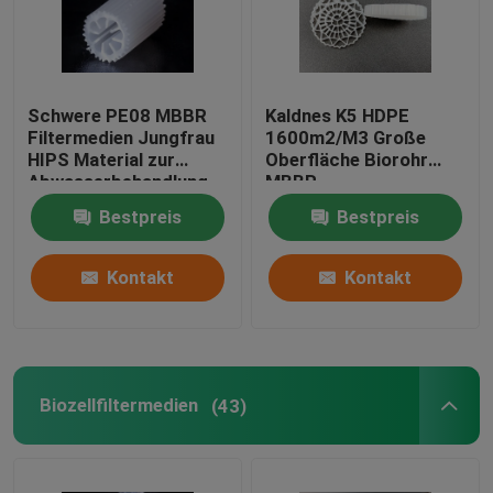
Schwere PE08 MBBR
Kaldnes K5 HDPE
Filtermedien Jungfrau
1600m2/M3 Große
HIPS Material zur
Oberfläche Biorohr
Abwasserbehandlung
MBBR
Weißfarbige
Flotationsfiltermedien
Bestpreis
Bestpreis
Biomassemedien
Kontakt
Kontakt
Biozellfiltermedien
(43)