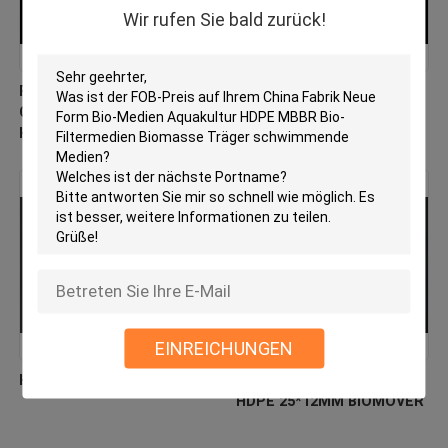
Wir rufen Sie bald zurück!
PE03 MBBR Bio Media
Jungfrau HDPE MBBR
China Hersteller Neues
Filtermedienfabrik direkt
Hdpe-Material Biomover
biologischer Beweger
EINREICHUNGEN
HDPE-Biozellfiltermedien
Flottende Filtermedien
HDPE 25*12MM BIOMOVER