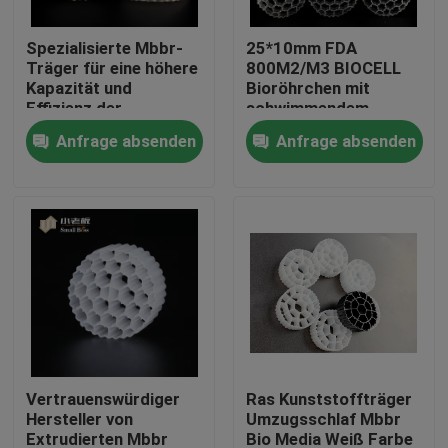
Spezialisierte Mbbr-
25*10mm FDA
Fabrik-Ausflug
Träger für eine höhere
800M2/M3 BIOCELL
Kapazität und
Bioröhrchen mit
Effizienz der
schwimmendem
Qualitätskontrolle
biologischen
Trägermbr-Filter
Anfrage absenden
Anfrage absenden
Behandlung
Treten Sie mit uns in Verbindung
Blog
Fordern Sie ein Zitat
MBBR-Filtermedien
Vertrauenswürdiger
Ras Kunststoffträger
Hersteller von
Umzugsschlaf Mbbr
MBBR-Biomedien
Extrudierten Mbbr
Bio Media Weiß Farbe