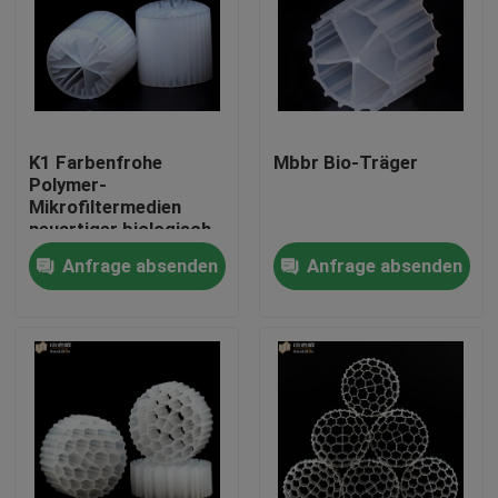
K1 Farbenfrohe
Mbbr Bio-Träger
Polymer-
Mikrofiltermedien
neuartiger biologisch
aktiver Träger
Anfrage absenden
Anfrage absenden
Haus
Produkte
Über uns