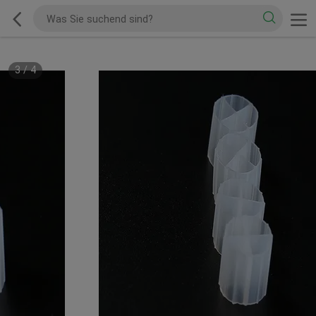
3
/
4