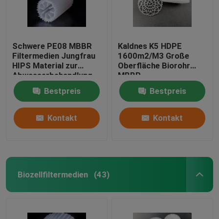
Schwere PE08 MBBR
Kaldnes K5 HDPE
Filtermedien Jungfrau
1600m2/M3 Große
HIPS Material zur
Oberfläche Biorohr
Abwasserbehandlung
MBBR
Weißfarbige
Flotationsfiltermedien
Bestpreis
Bestpreis
Biomassemedien
Kontakt
Kontakt
Biozellfiltermedien
(43)