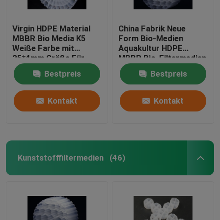
Virgin HDPE Material
China Fabrik Neue
MBBR Bio Media K5
Form Bio-Medien
Weiße Farbe mit
Aquakultur HDPE
25*4mm Größe Für
MBBR Bio-Filtermedien
IFAS Ausrüstung
Biomasse Träger
Bestpreis
Bestpreis
schwimmende Medien
Kontakt
Kontakt
Kunststofffiltermedien
(46)