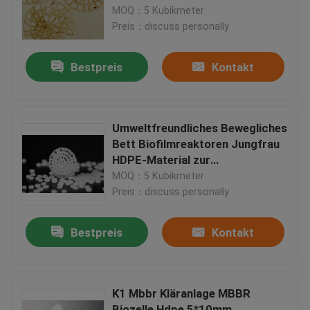
4mm
MOQ：5 Kubikmeter
Preis：discuss personally
Fabrik-Ausflug
Bestpreis
Kontakt
Qualitätskontrolle
Treten Sie mit uns in Verbindung
Umweltfreundliches Bewegliches
Bett Biofilmreaktoren Jungfrau
HDPE-Material zur
Blog
Abwasserbehandlung
MOQ：5 Kubikmeter
Preis：discuss personally
Fordern Sie ein Zitat
Bestpreis
Kontakt
MBBR-Filtermedien
K1 Mbbr Kläranlage MBBR
MBBR-Biomedien
Biozelle Hdpe 5*10mm