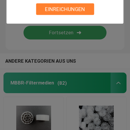
EINREICHUNGEN
Biofiltermaterial
MBBR-Träger
mbbr Wasserbehandlung
ANDERE KATEGORIEN AUS UNS
Lamella Medium
MBBR-Filtermedien
(82)
Bioblockfiltermedien
PVC-Blattstapel