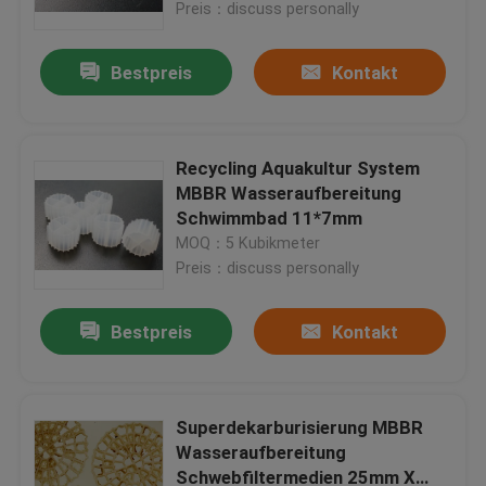
Preis：discuss personally
Bestpreis
Kontakt
Recycling Aquakultur System
MBBR Wasseraufbereitung
Schwimmbad 11*7mm
MOQ：5 Kubikmeter
Preis：discuss personally
Bestpreis
Kontakt
Haus
Produkte
Superdekarburisierung MBBR
Wasseraufbereitung
Schwebfiltermedien 25mm X
Über uns