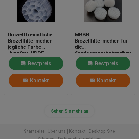
Umweltfreundliche
MBBR
Biozellfiltermedien
Biozellfiltermedien für
jegliche Farbe
die
Jungfrau HDPE
Stadtwasserbehandlung
Material Bio Kugeln
Bestpreis
Bestpreis
Kontakt
Kontakt
Sehen Sie mehr an
Startseite
Über uns
Kontakt
Desktop Site
Sitemap
Datenschutzrichtlinie