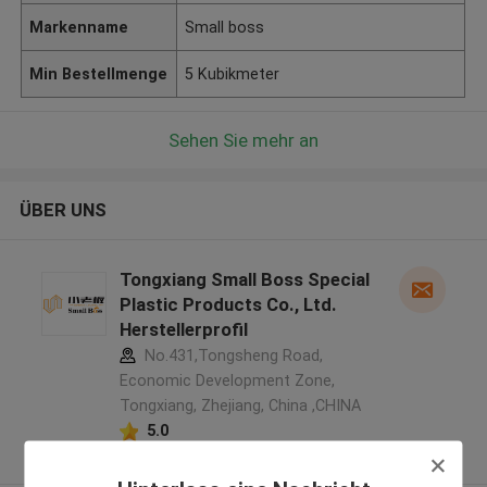
Markenname
Small boss
Min Bestellmenge
5 Kubikmeter
Sehen Sie mehr an
ÜBER UNS
Tongxiang Small Boss Special
Plastic Products Co., Ltd.
Herstellerprofil
No.431,Tongsheng Road,
Economic Development Zone,
Tongxiang, Zhejiang, China ,CHINA
5.0
Überprüfter Lieferant