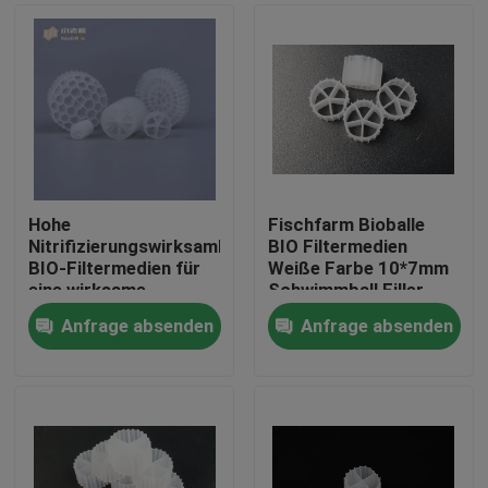
Hohe
Fischfarm Bioballe
Nitrifizierungswirksamkeit
BIO Filtermedien
BIO-Filtermedien für
Weiße Farbe 10*7mm
eine wirksame
Schwimmball Filler
Abwasserbehandlung
100% jungfräuliche
Anfrage absenden
Anfrage absenden
HDPE Biofiltermedien
Haus
Produkte
Über uns