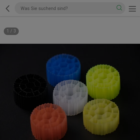
1
/
3