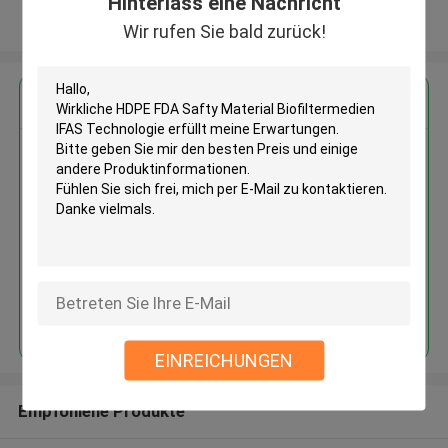
Hinterlass eine Nachricht
Sehen Sie mehr an
Wir rufen Sie bald zurück!
Erhalten Sie den besten Preis für
Wirkliche HDPE FDA Safty
Material Biofiltermedien IFAS
Technologie
Fortsetzen
EINREICHUNGEN
Empfohlene Produkte