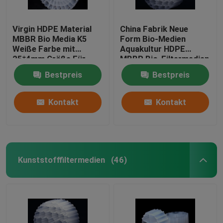
Virgin HDPE Material
China Fabrik Neue
MBBR Bio Media K5
Form Bio-Medien
Weiße Farbe mit
Aquakultur HDPE
25*4mm Größe Für
MBBR Bio-Filtermedien
IFAS Ausrüstung
Biomasse Träger
Bestpreis
Bestpreis
schwimmende Medien
Kontakt
Kontakt
Kunststofffiltermedien
(46)