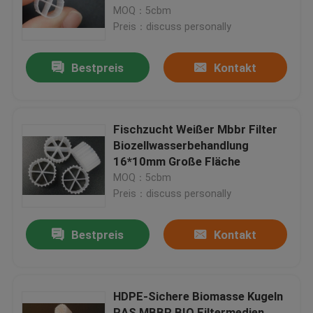
MOQ：5cbm
Preis：discuss personally
Fabrik-Ausflug
Bestpreis
Kontakt
Qualitätskontrolle
Treten Sie mit uns in Verbindung
Fischzucht Weißer Mbbr Filter
Biozellwasserbehandlung
16*10mm Große Fläche
Blog
MOQ：5cbm
Preis：discuss personally
Fordern Sie ein Zitat
Bestpreis
Kontakt
MBBR-Filtermedien
HDPE-Sichere Biomasse Kugeln
MBBR-Biomedien
RAS MBBR BIO Filtermedien