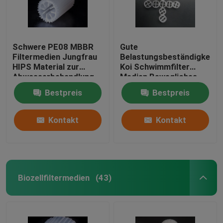
Schwere PE08 MBBR
Gute
Filtermedien Jungfrau
Belastungsbeständigkeit
HIPS Material zur
Koi Schwimmfilter
Abwasserbehandlung
Medien Bewegliches
Weißfarbige
Bett Biofilter
Bestpreis
Bestpreis
Biomassemedien
Selbstreinigung
Kontakt
Kontakt
Biozellfiltermedien
(43)