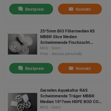
Bestpreis
Kontakt
25*5mm BIO Filtermedien K5
MBBR Slice Medien
Schwimmende Fischzucht
Bioballe
MOQ：5cbm
Preis：discuss personally
Bestpreis
Kontakt
Garnelen Aquakultur RAS
Schwimmende Träger MBBR
Medien 10*7mm HDPE BOD COD
Entfernen
MOQ：5cbm