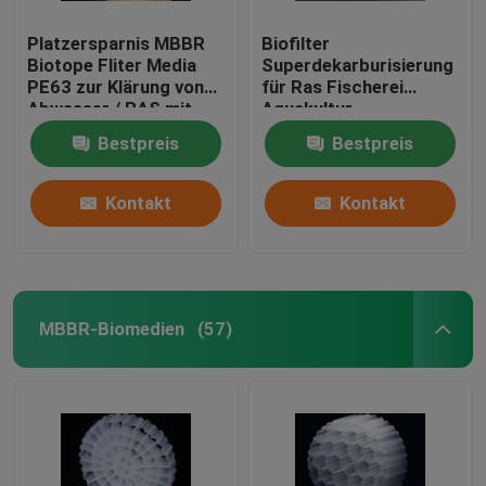
Platzersparnis MBBR
Biofilter
Biotope Fliter Media
Superdekarburisierung
PE63 zur Klärung von
für Ras Fischerei
Abwasser / RAS mit
Aquakultur
weißer Farbe A2/O-
Bestpreis
Bestpreis
Technologie
Kontakt
Kontakt
MBBR-Biomedien
(57)