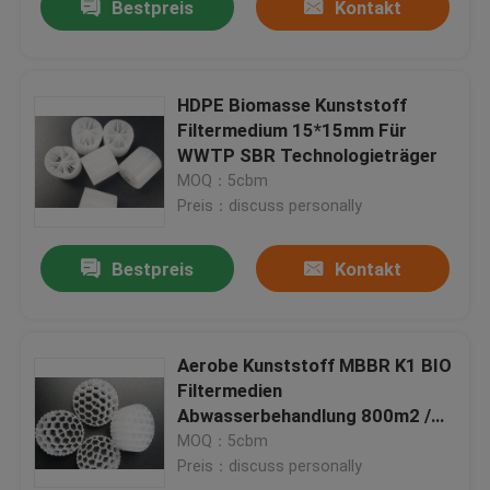
Bestpreis
Kontakt
HDPE Biomasse Kunststoff
Filtermedium 15*15mm Für
WWTP SBR Technologieträger
MOQ：5cbm
Preis：discuss personally
Bestpreis
Kontakt
Aerobe Kunststoff MBBR K1 BIO
Filtermedien
Abwasserbehandlung 800m2 /
M3 schwimmender Träger
MOQ：5cbm
Preis：discuss personally