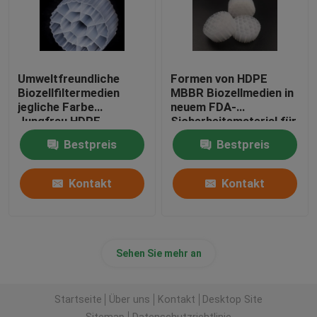
Umweltfreundliche
Formen von HDPE
Biozellfiltermedien
MBBR Biozellmedien in
jegliche Farbe
neuem FDA-
Jungfrau HDPE
Sicherheitsmaterial für
Material Bio Kugeln
die
Bestpreis
Bestpreis
Abwasserbehandlung
Kontakt
Kontakt
Sehen Sie mehr an
Startseite
Über uns
Kontakt
Desktop Site
Sitemap
Datenschutzrichtlinie