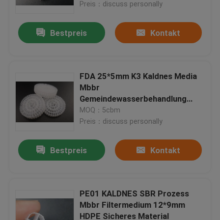
Preis：discuss personally
Bestpreis
Kontakt
FDA 25*5mm K3 Kaldnes Media
Mbbr
Gemeindewasserbehandlung
Schwimmbad
MOQ：5cbm
Preis：discuss personally
Bestpreis
Kontakt
Haus
Produkte
PE01 KALDNES SBR Prozess
Mbbr Filtermedium 12*9mm
HDPE Sicheres Material
Über uns