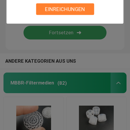
EINREICHUNGEN
Biofiltermaterial
MBBR-Träger
mbbr Wasserbehandlung
ANDERE KATEGORIEN AUS UNS
Lamella Medium
MBBR-Filtermedien
(82)
Bioblockfiltermedien
PVC-Blattstapel