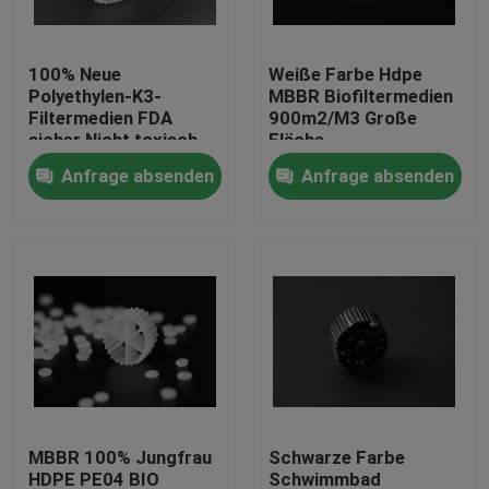
Fabrik-Ausflug
100% Neue
Weiße Farbe Hdpe
Polyethylen-K3-
MBBR Biofiltermedien
Filtermedien FDA
900m2/M3 Große
Qualitätskontrolle
sicher Nicht toxisch
Fläche
K1 Mikrofilter MBBR
Anfrage absenden
Anfrage absenden
Biover-Reaktor China
Treten Sie mit uns in Verbindung
Hersteller
Blog
Fordern Sie ein Zitat
MBBR-Filtermedien
MBBR 100% Jungfrau
Schwarze Farbe
MBBR-Biomedien
HDPE PE04 BIO
Schwimmbad