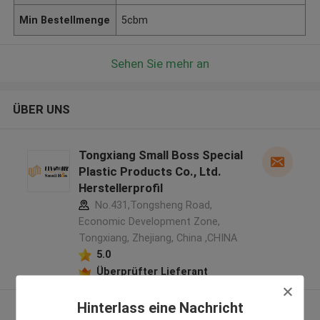
Min Bestellmenge
5cbm
Sehen Sie mehr an
ÜBER UNS
Tongxiang Small Boss Special
Plastic Products Co., Ltd.
Herstellerprofil
No.431,Tongsheng Road,
Economic Development Zone,
Tongxiang, Zhejiang, China ,CHINA
5.0
Überprüfter Lieferant
Hinterlass eine Nachricht
Sehen Sie mehr an