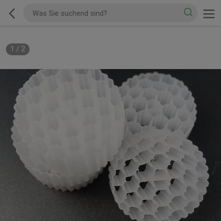
1
/
2