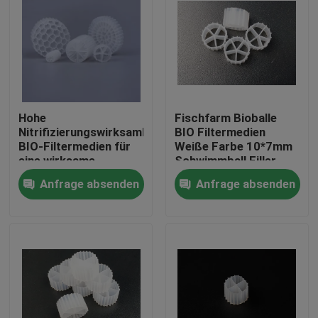
Hohe
Fischfarm Bioballe
Nitrifizierungswirksamkeit
BIO Filtermedien
BIO-Filtermedien für
Weiße Farbe 10*7mm
eine wirksame
Schwimmball Filler
Abwasserbehandlung
100% jungfräuliche
Anfrage absenden
Anfrage absenden
HDPE Biofiltermedien
Haus
Produkte
Über uns